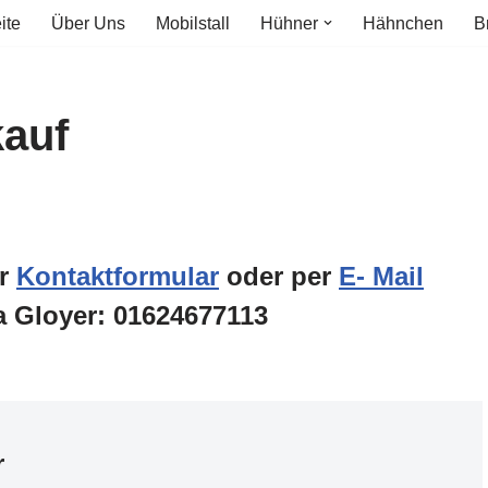
ite
Über Uns
Mobilstall
Hühner
Hähnchen
B
auf
er
Kontaktformular
oder per
E- Mail
a Gloyer: 01624677113
r